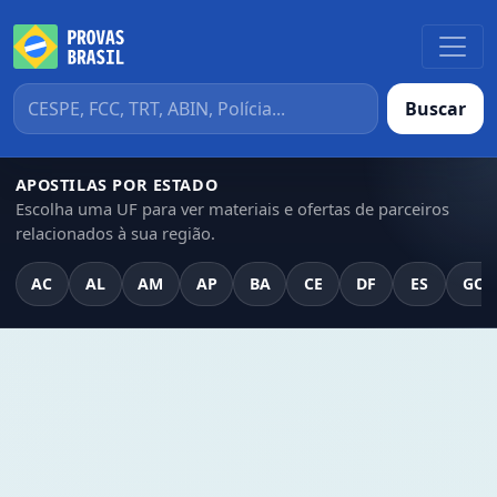
Buscar
APOSTILAS POR ESTADO
Escolha uma UF para ver materiais e ofertas de parceiros
relacionados à sua região.
AC
AL
AM
AP
BA
CE
DF
ES
GO