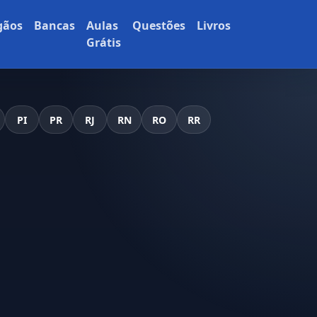
gãos
Bancas
Aulas
Questões
Livros
Grátis
PI
PR
RJ
RN
RO
RR