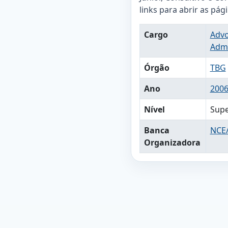
links para abrir as pág
Cargo
Advo
Admi
Órgão
TBG
Ano
200
Nível
Supe
Banca
NCE/
Organizadora