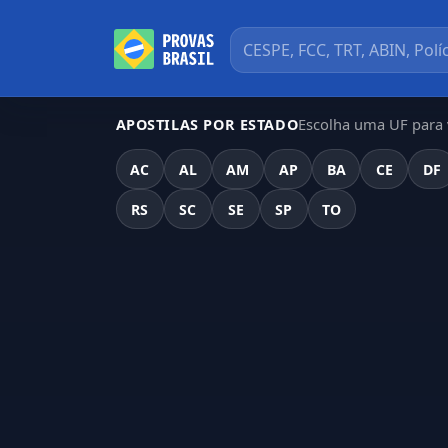
Escolha uma UF para v
APOSTILAS POR ESTADO
AC
AL
AM
AP
BA
CE
DF
RS
SC
SE
SP
TO