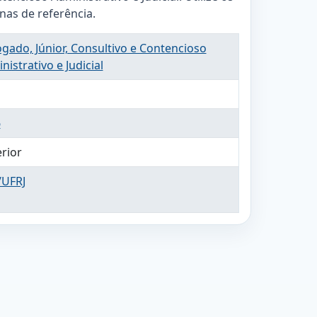
inas de referência.
gado, Júnior, Consultivo e Contencioso
nistrativo e Judicial
6
rior
UFRJ