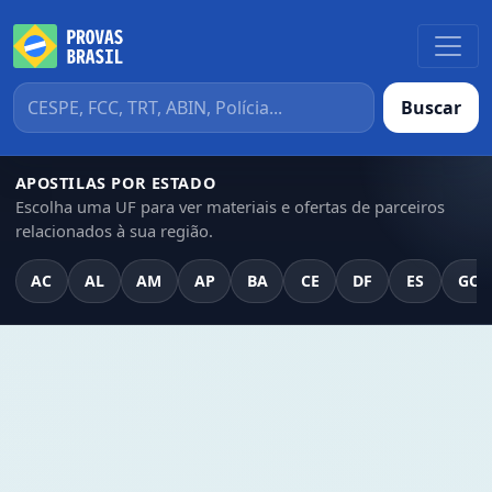
Buscar
APOSTILAS POR ESTADO
Escolha uma UF para ver materiais e ofertas de parceiros
relacionados à sua região.
AC
AL
AM
AP
BA
CE
DF
ES
GO