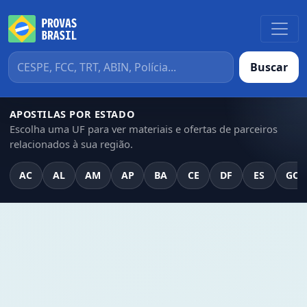
Buscar
APOSTILAS POR ESTADO
Escolha uma UF para ver materiais e ofertas de parceiros
relacionados à sua região.
AC
AL
AM
AP
BA
CE
DF
ES
GO