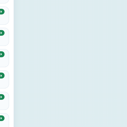
→
→
→
→
→
→