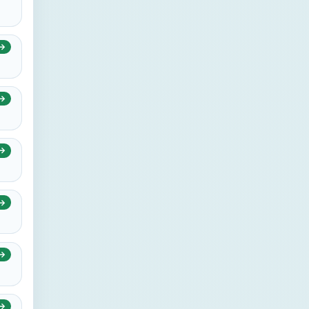
→
→
→
→
→
→