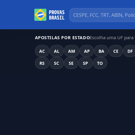
Escolha uma UF para v
APOSTILAS POR ESTADO
AC
AL
AM
AP
BA
CE
DF
RS
SC
SE
SP
TO