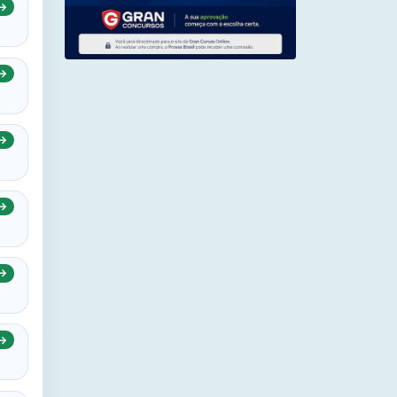
→
→
→
→
→
→