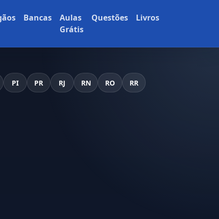
gãos
Bancas
Aulas
Questões
Livros
Grátis
PI
PR
RJ
RN
RO
RR