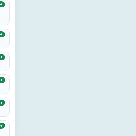
→
→
→
→
→
→