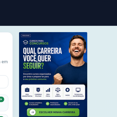
m em
→