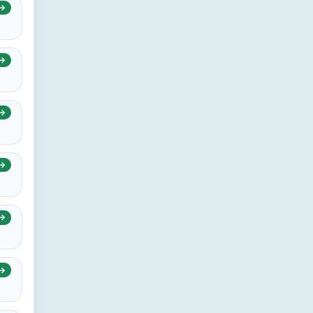
→
→
→
→
→
→