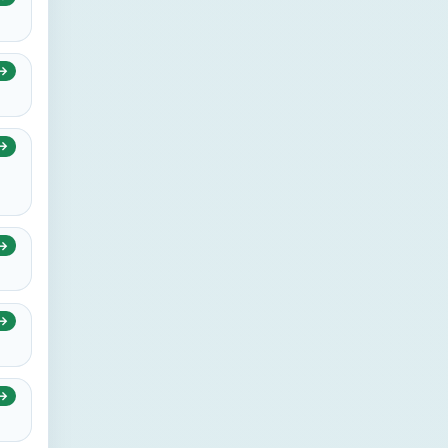
→
→
→
→
→