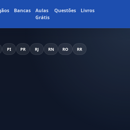
gãos
Bancas
Aulas
Questões
Livros
Grátis
PI
PR
RJ
RN
RO
RR