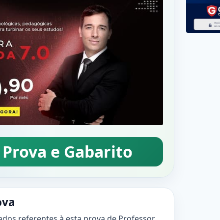
 Prova e Gabarito
ova
ados referentes à esta prova de Professor