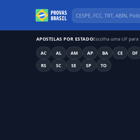
Escolha uma UF para v
APOSTILAS POR ESTADO
AC
AL
AM
AP
BA
CE
DF
RS
SC
SE
SP
TO