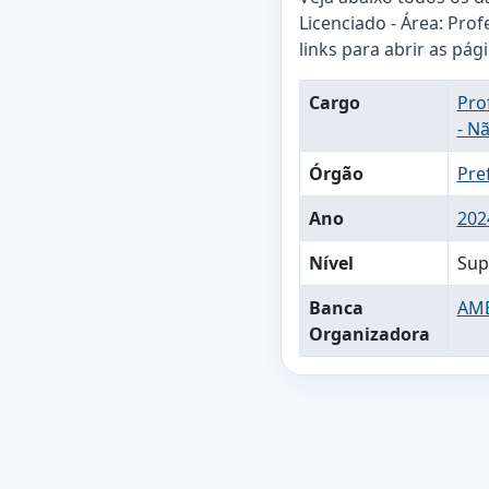
Licenciado - Área: Prof
links para abrir as pág
Cargo
Pro
- N
Órgão
Pre
Ano
202
Nível
Sup
Banca
AM
Organizadora