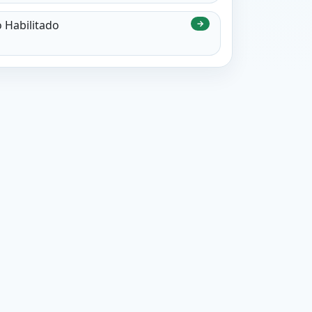
o Habilitado
→