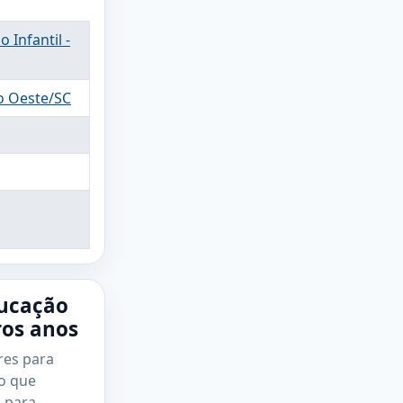
 Infantil -
do Oeste/SC
ducação
ros anos
res para
do que
 para