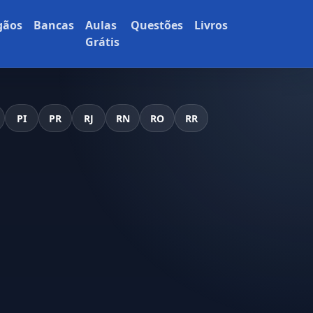
gãos
Bancas
Aulas
Questões
Livros
Grátis
PI
PR
RJ
RN
RO
RR