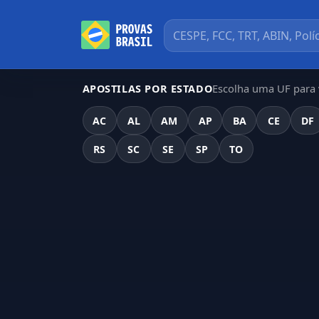
Escolha uma UF para v
APOSTILAS POR ESTADO
AC
AL
AM
AP
BA
CE
DF
RS
SC
SE
SP
TO