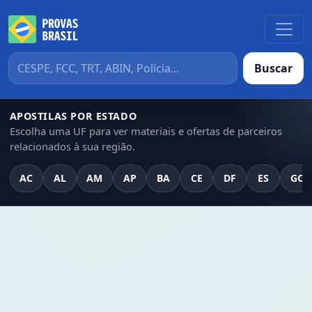
Buscar
APOSTILAS POR ESTADO
Escolha uma UF para ver materiais e ofertas de parceiros
relacionados à sua região.
AC
AL
AM
AP
BA
CE
DF
ES
GO