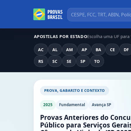
Escolha uma UF para v
APOSTILAS POR ESTADO
AC
AL
AM
AP
BA
CE
DF
RS
SC
SE
SP
TO
PROVA, GABARITO E CONTEXTO
2025
Fundamental
Avança SP
Provas Anteriores do Concu
Público para Serviços Gerai