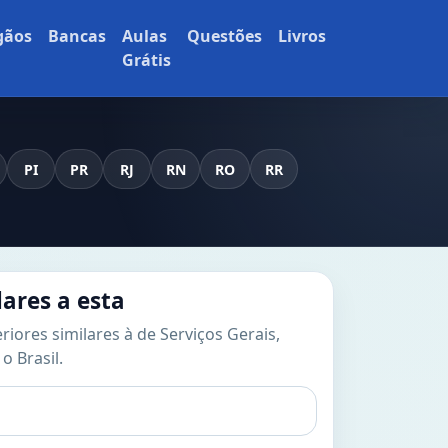
gãos
Bancas
Aulas
Questões
Livros
Grátis
PI
PR
RJ
RN
RO
RR
lares a esta
riores similares à de Serviços Gerais,
o Brasil.