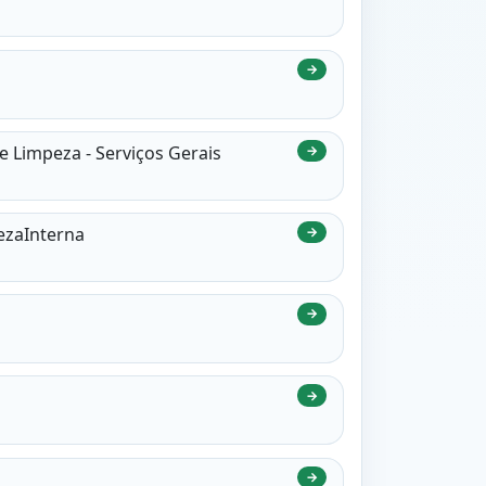
→
e Limpeza - Serviços Gerais
→
ezaInterna
→
→
→
→