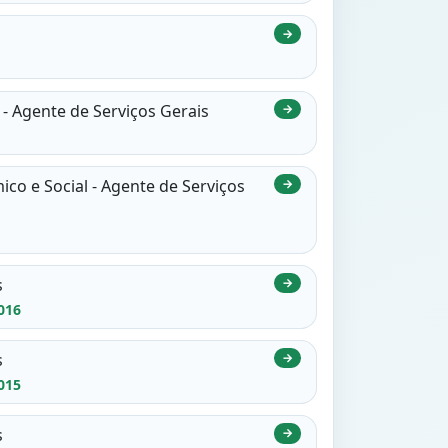
→
- Agente de Serviços Gerais
→
o e Social - Agente de Serviços
→
s
→
016
s
→
015
s
→