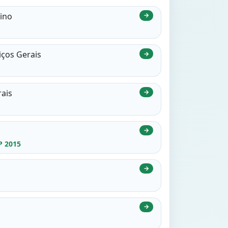
lino
→
iços Gerais
→
rais
→
→
P 2015
→
→