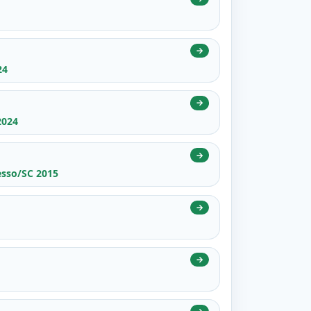
→
24
→
2024
→
esso/SC 2015
→
→