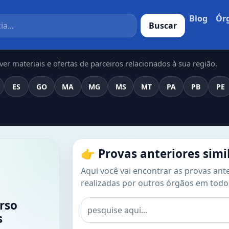
Blog
Ór
Buscar
er materiais e ofertas de parceiros relacionados à sua região.
ES
GO
MA
MG
MS
MT
PA
PB
PE
👉 Provas anteriores simi
Aqui você vai encontrar as provas ante
realizadas por outros órgãos em todo 
rso
s