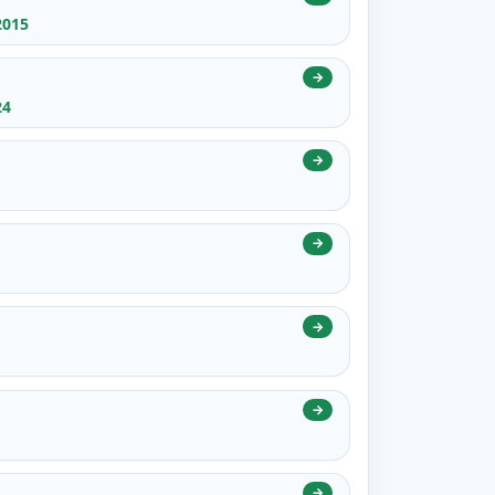
2015
→
24
→
→
→
→
→