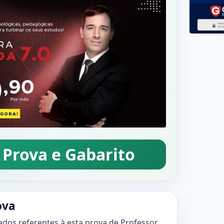
 Prova e Gabarito
ova
ados referentes à esta prova de Professor