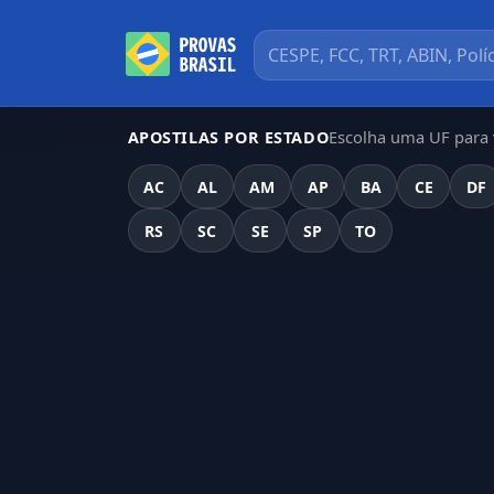
Escolha uma UF para v
APOSTILAS POR ESTADO
AC
AL
AM
AP
BA
CE
DF
RS
SC
SE
SP
TO