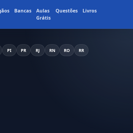
gãos
Bancas
Aulas
Questões
Livros
Grátis
PI
PR
RJ
RN
RO
RR