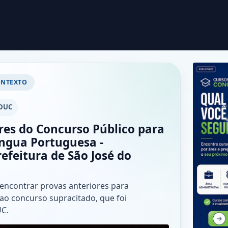
ONTEXTO
DUC
res do Concurso Público para
íngua Portuguesa -
efeitura de São José do
5
 encontrar provas anteriores para
ao concurso supracitado, que foi
UC.