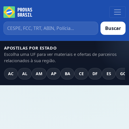
Buscar
APOSTILAS POR ESTADO
Escolha uma UF para ver materiais e ofertas de parceiros
relacionados à sua região.
AC
AL
AM
AP
BA
CE
DF
ES
GO