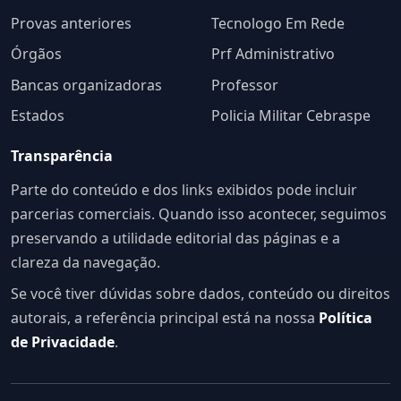
Provas anteriores
Tecnologo Em Rede
Órgãos
Prf Administrativo
Bancas organizadoras
Professor
Estados
Policia Militar Cebraspe
Transparência
Parte do conteúdo e dos links exibidos pode incluir
parcerias comerciais. Quando isso acontecer, seguimos
preservando a utilidade editorial das páginas e a
clareza da navegação.
Se você tiver dúvidas sobre dados, conteúdo ou direitos
autorais, a referência principal está na nossa
Política
de Privacidade
.