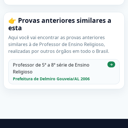
👉 Provas anteriores similares a
esta
Aqui você vai encontrar as provas anteriores
similares à de Professor de Ensino Religioso,
realizadas por outros órgãos em todo o Brasil.
Professor de 5ª a 8ª série de Ensino
→
Religioso
Prefeitura de Delmiro Gouveia/AL 2006