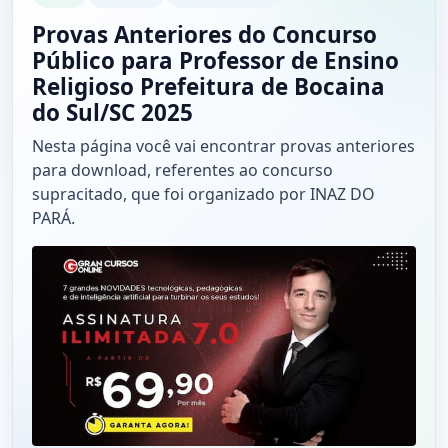
Provas Anteriores do Concurso
Público para Professor de Ensino
Religioso Prefeitura de Bocaina
do Sul/SC 2025
Nesta página você vai encontrar provas anteriores
para download, referentes ao concurso
supracitado, que foi organizado por INAZ DO
PARÁ.