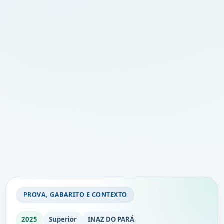
PROVA, GABARITO E CONTEXTO
2025
Superior
INAZ DO PARÁ