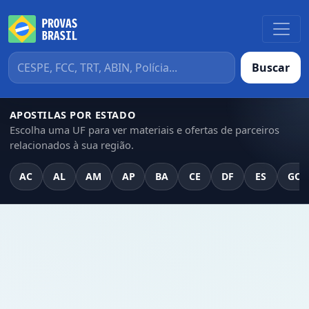
Buscar
APOSTILAS POR ESTADO
Escolha uma UF para ver materiais e ofertas de parceiros
relacionados à sua região.
AC
AL
AM
AP
BA
CE
DF
ES
GO