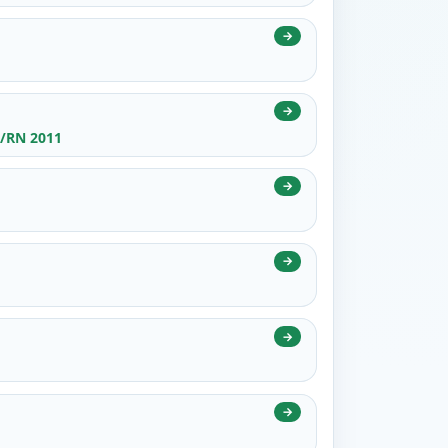
→
→
e/RN 2011
→
→
→
→