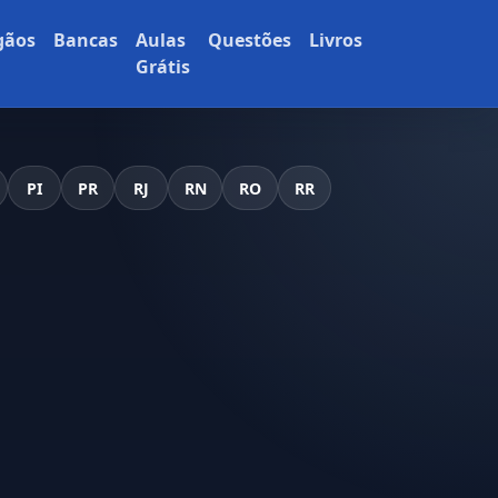
gãos
Bancas
Aulas
Questões
Livros
Grátis
PI
PR
RJ
RN
RO
RR