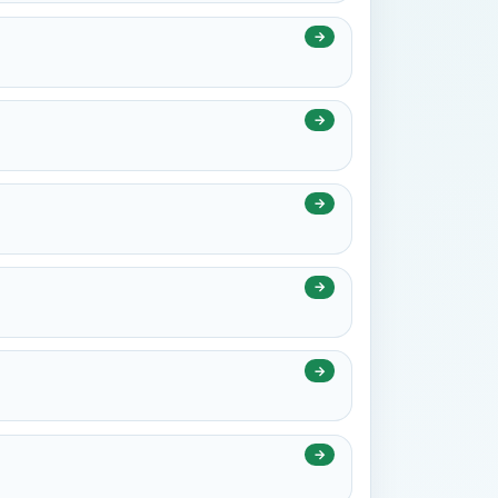
→
→
→
→
→
→