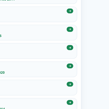
→
→
6
→
→
020
→
→
014