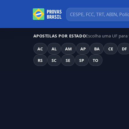
Escolha uma UF para v
APOSTILAS POR ESTADO
AC
AL
AM
AP
BA
CE
DF
RS
SC
SE
SP
TO