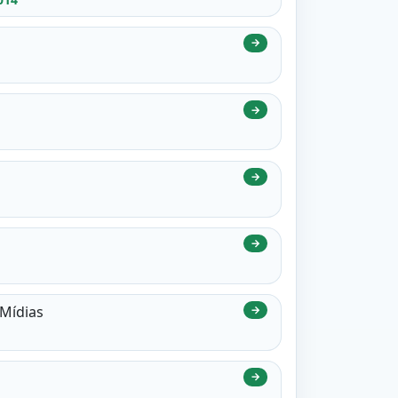
→
→
→
→
 Mídias
→
→