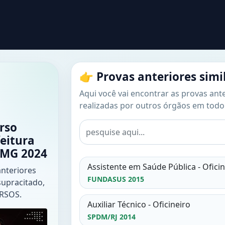
👉 Provas anteriores simi
Aqui você vai encontrar as provas ante
realizadas por outros órgãos em todo 
rso
feitura
/MG 2024
Assistente em Saúde Pública - Oficin
anteriores
FUNDASUS 2015
supracitado,
URSOS.
Auxiliar Técnico - Oficineiro
SPDM/RJ 2014