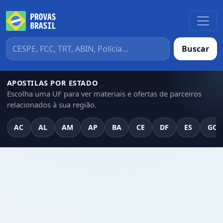
Buscar
APOSTILAS POR ESTADO
Escolha uma UF para ver materiais e ofertas de parceiros
relacionados à sua região.
AC
AL
AM
AP
BA
CE
DF
ES
GO