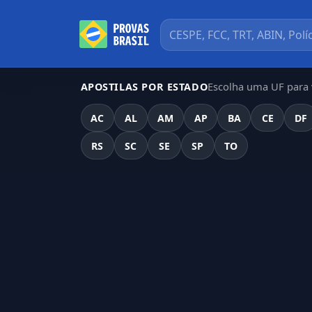
Escolha uma UF para v
APOSTILAS POR ESTADO
AC
AL
AM
AP
BA
CE
DF
RS
SC
SE
SP
TO