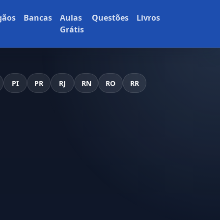
gãos
Bancas
Aulas
Questões
Livros
Grátis
PI
PR
RJ
RN
RO
RR