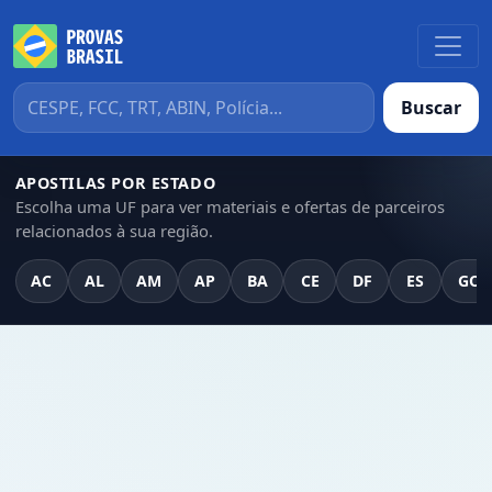
Buscar
APOSTILAS POR ESTADO
Escolha uma UF para ver materiais e ofertas de parceiros
relacionados à sua região.
AC
AL
AM
AP
BA
CE
DF
ES
GO