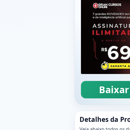
Baixar
Detalhes da Pr
Veja abaixo todos os d