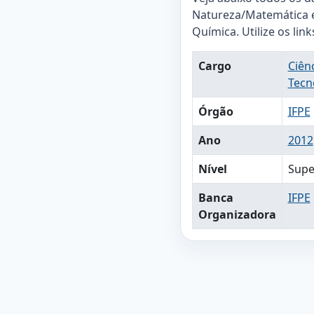
Natureza/Matemática e
Química. Utilize os lin
Cargo
Ciên
Tecn
Órgão
IFPE
Ano
2012
Nível
Supe
Banca
IFPE
Organizadora