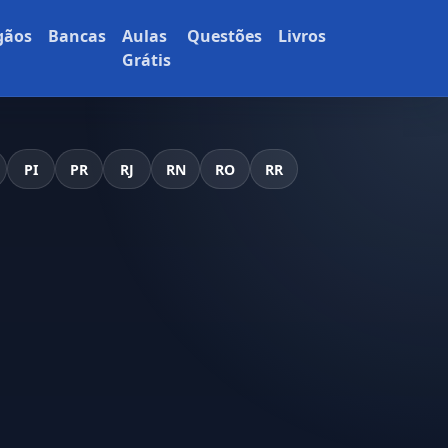
gãos
Bancas
Aulas
Questões
Livros
Grátis
PI
PR
RJ
RN
RO
RR