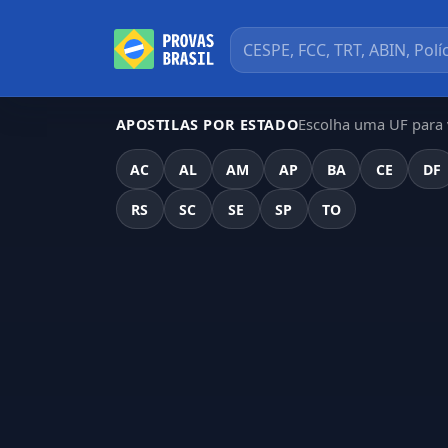
Escolha uma UF para v
APOSTILAS POR ESTADO
AC
AL
AM
AP
BA
CE
DF
RS
SC
SE
SP
TO