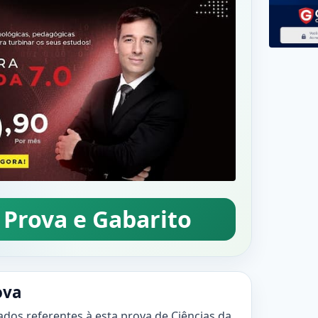
 Prova e Gabarito
ova
ados referentes à esta prova de Ciências da