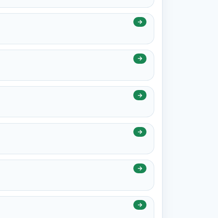
→
→
→
→
→
→