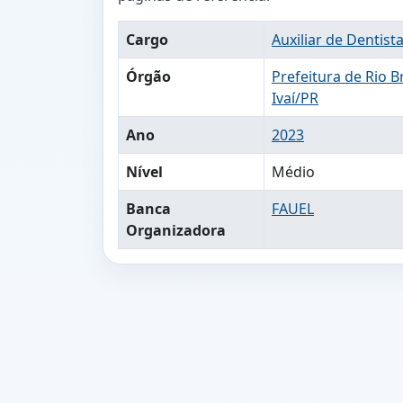
Cargo
Auxiliar de Dentist
Órgão
Prefeitura de Rio 
Ivaí/PR
Ano
2023
Nível
Médio
Banca
FAUEL
Organizadora