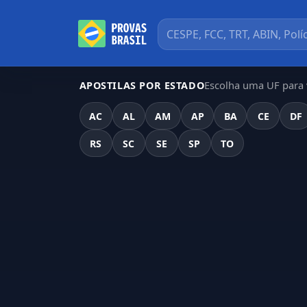
Escolha uma UF para v
APOSTILAS POR ESTADO
AC
AL
AM
AP
BA
CE
DF
RS
SC
SE
SP
TO