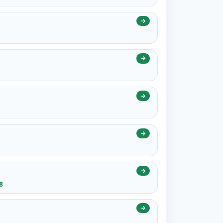
→
→
→
→
→
8
→