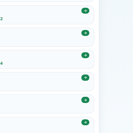
→
12
→
→
24
→
→
→