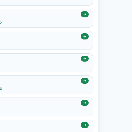
→
5
→
→
→
4
→
→