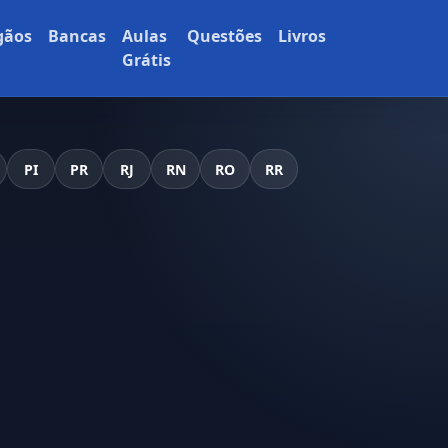
gãos
Bancas
Aulas
Questões
Livros
Grátis
PI
PR
RJ
RN
RO
RR