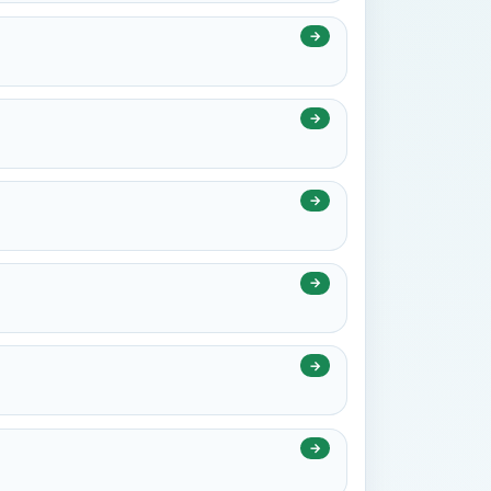
→
→
→
→
→
→