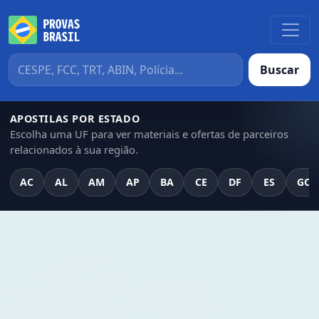
Buscar
APOSTILAS POR ESTADO
Escolha uma UF para ver materiais e ofertas de parceiros
relacionados à sua região.
AC
AL
AM
AP
BA
CE
DF
ES
GO