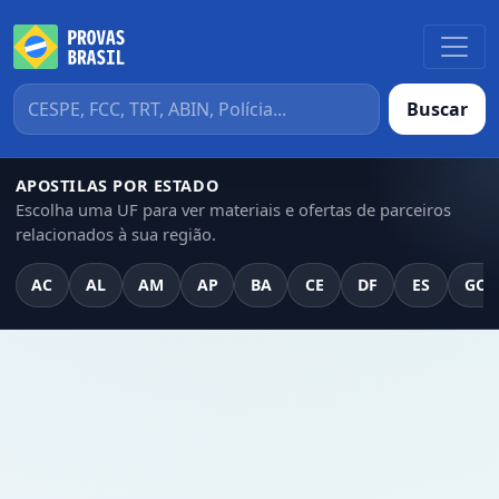
Buscar
APOSTILAS POR ESTADO
Escolha uma UF para ver materiais e ofertas de parceiros
relacionados à sua região.
AC
AL
AM
AP
BA
CE
DF
ES
GO