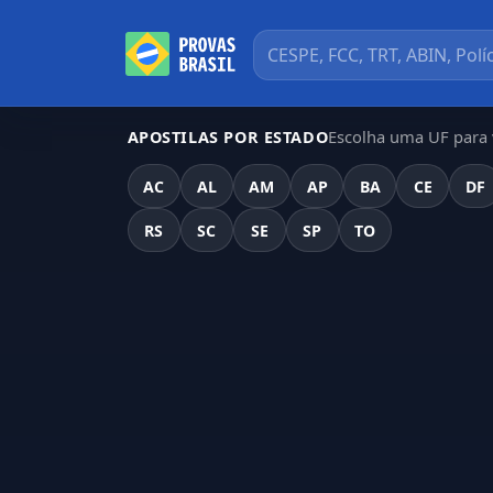
Escolha uma UF para v
APOSTILAS POR ESTADO
AC
AL
AM
AP
BA
CE
DF
RS
SC
SE
SP
TO