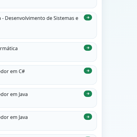
ca - Desenvolvimento de Sistemas e
→
ormática
→
vedor em C#
→
edor em Java
→
edor em Java
→