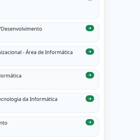
ca/Desenvolvimento
→
zacional - Área de Informática
→
nformática
→
ecnologia da Informática
→
ento
→