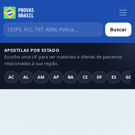
Buscar
APOSTILAS POR ESTADO
Escolha uma UF para ver materiais e ofertas de parceiros
relacionados à sua região.
AC
AL
AM
AP
BA
CE
DF
ES
GO