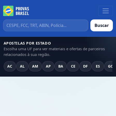
Buscar
APOSTILAS POR ESTADO
Escolha uma UF para ver materiais e ofertas de parceiros
relacionados à sua região.
AC
AL
AM
AP
BA
CE
DF
ES
GO