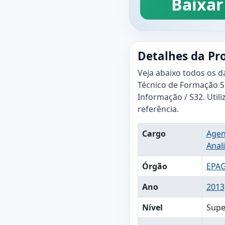
Baixar
Detalhes da Pr
Veja abaixo todos os d
Técnico de Formação Su
Informação / S32. Utili
referência.
Cargo
Agen
Anal
Órgão
EPAG
Ano
2013
Nível
Supe