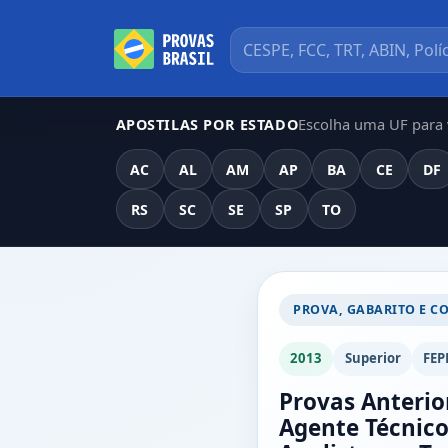
Escolha uma UF para v
APOSTILAS POR ESTADO
AC
AL
AM
AP
BA
CE
DF
RS
SC
SE
SP
TO
PROVA, GABARITO E C
2013
Superior
FEP
Provas Anterio
Agente Técnico