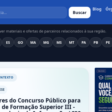
Blog
Ór
Buscar
er materiais e ofertas de parceiros relacionados à sua região.
ES
GO
MA
MG
MS
MT
PA
PB
PE
ONTEXTO
ESE
res do Concurso Público para
 de Formação Superior III -