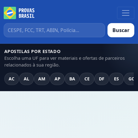
Buscar
APOSTILAS POR ESTADO
Escolha uma UF para ver materiais e ofertas de parceiros
relacionados à sua região.
AC
AL
AM
AP
BA
CE
DF
ES
GO