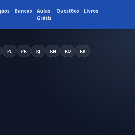
gãos
Bancas
Aulas
Questões
Livros
Grátis
PI
PR
RJ
RN
RO
RR