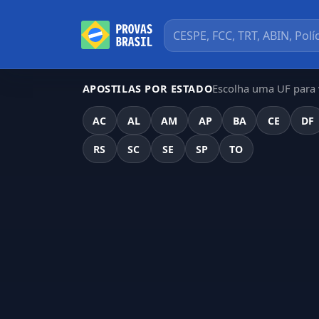
Escolha uma UF para v
APOSTILAS POR ESTADO
AC
AL
AM
AP
BA
CE
DF
RS
SC
SE
SP
TO