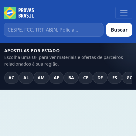
Buscar
APOSTILAS POR ESTADO
Escolha uma UF para ver materiais e ofertas de parceiros
relacionados à sua região.
AC
AL
AM
AP
BA
CE
DF
ES
GO