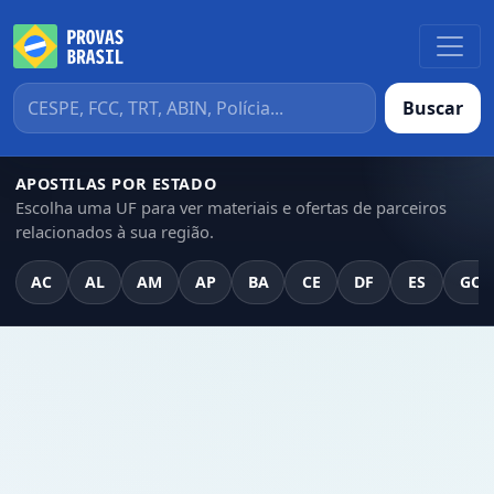
Buscar
APOSTILAS POR ESTADO
Escolha uma UF para ver materiais e ofertas de parceiros
relacionados à sua região.
AC
AL
AM
AP
BA
CE
DF
ES
GO