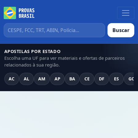
Buscar
APOSTILAS POR ESTADO
Escolha uma UF para ver materiais e ofertas de parceiros
relacionados à sua região.
AC
AL
AM
AP
BA
CE
DF
ES
GO