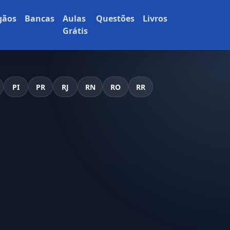
gãos
Bancas
Aulas
Questões
Livros
Grátis
PI
PR
RJ
RN
RO
RR