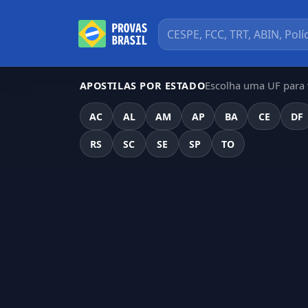
Escolha uma UF para v
APOSTILAS POR ESTADO
AC
AL
AM
AP
BA
CE
DF
RS
SC
SE
SP
TO