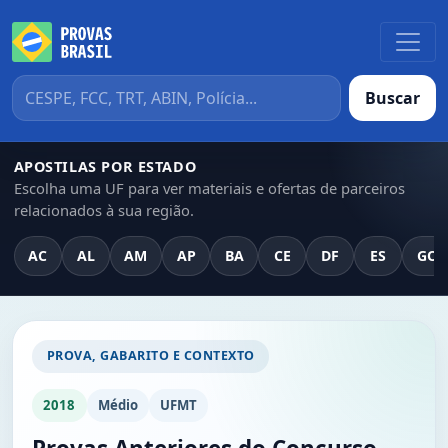
Buscar
APOSTILAS POR ESTADO
Escolha uma UF para ver materiais e ofertas de parceiros
relacionados à sua região.
AC
AL
AM
AP
BA
CE
DF
ES
GO
PROVA, GABARITO E CONTEXTO
2018
Médio
UFMT