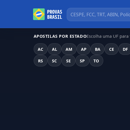
Escolha uma UF para v
APOSTILAS POR ESTADO
AC
AL
AM
AP
BA
CE
DF
RS
SC
SE
SP
TO