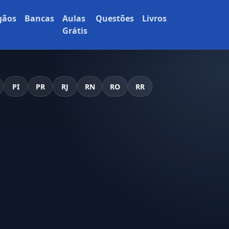
gãos
Bancas
Aulas
Questões
Livros
Grátis
PI
PR
RJ
RN
RO
RR