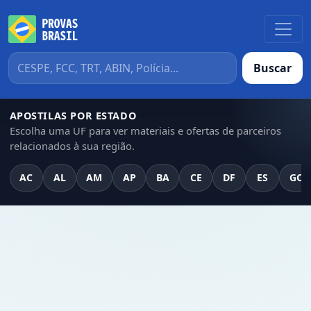
Buscar
APOSTILAS POR ESTADO
Escolha uma UF para ver materiais e ofertas de parceiros
relacionados à sua região.
AC
AL
AM
AP
BA
CE
DF
ES
GO