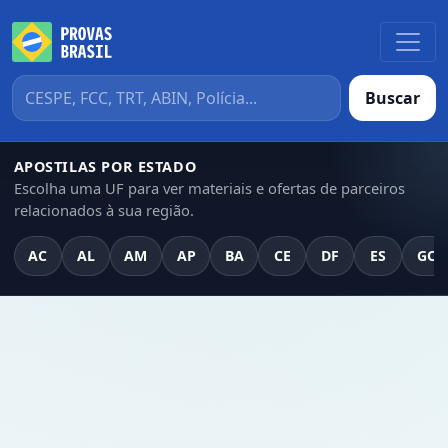
Buscar
APOSTILAS POR ESTADO
Escolha uma UF para ver materiais e ofertas de parceiros
relacionados à sua região.
AC
AL
AM
AP
BA
CE
DF
ES
GO