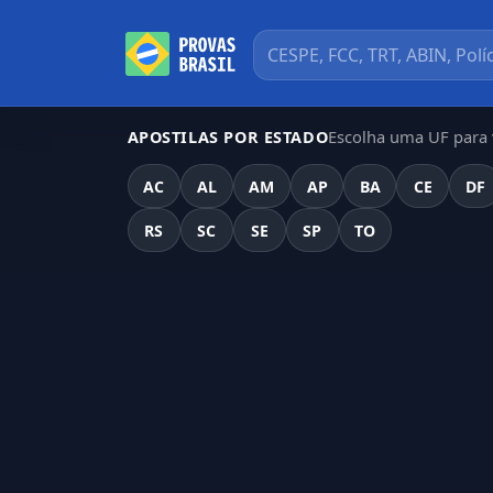
Escolha uma UF para v
APOSTILAS POR ESTADO
AC
AL
AM
AP
BA
CE
DF
RS
SC
SE
SP
TO