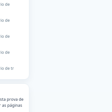
rio de
rio de
rio de
rio de
io de tr
esta prova de
ir as páginas