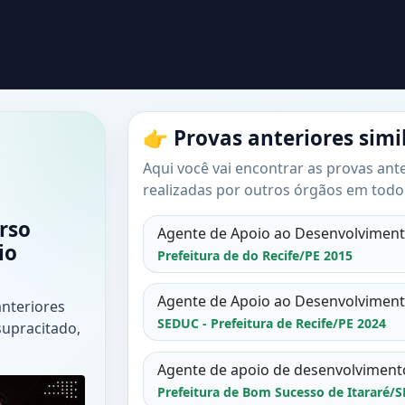
👉 Provas anteriores simi
Aqui você vai encontrar as provas ante
realizadas por outros órgãos em todo 
rso
Agente de Apoio ao Desenvolvimento
io
Prefeitura de do Recife/PE 2015
Agente de Apoio ao Desenvolvimento
anteriores
SEDUC - Prefeitura de Recife/PE 2024
supracitado,
Agente de apoio de desenvolviment
Prefeitura de Bom Sucesso de Itararé/S