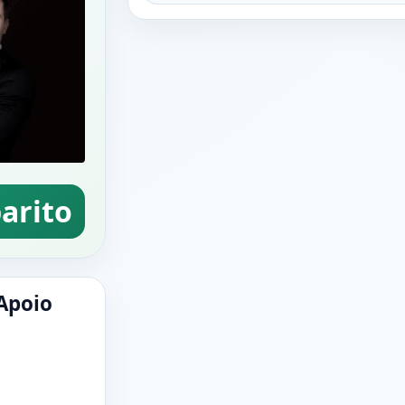
arito
Apoio