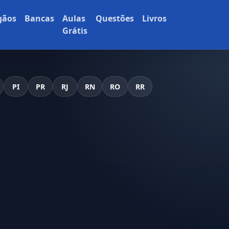
gãos
Bancas
Aulas
Questões
Livros
Grátis
PI
PR
RJ
RN
RO
RR