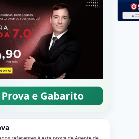
 Prova e Gabarito
ova
ados referentes à esta prova de Agente de