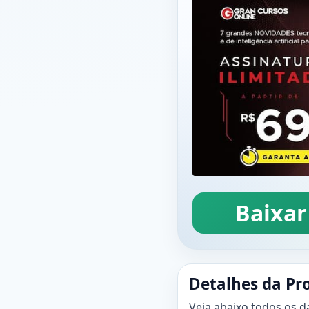
Baixar
Detalhes da Pr
Veja abaixo todos os d