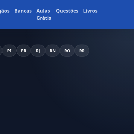
gãos
Bancas
Aulas
Questões
Livros
Grátis
PI
PR
RJ
RN
RO
RR