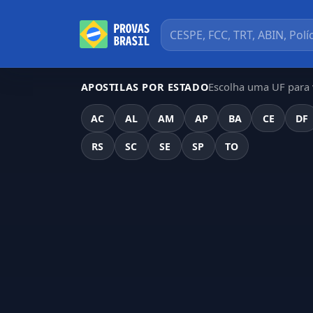
Escolha uma UF para v
APOSTILAS POR ESTADO
AC
AL
AM
AP
BA
CE
DF
RS
SC
SE
SP
TO