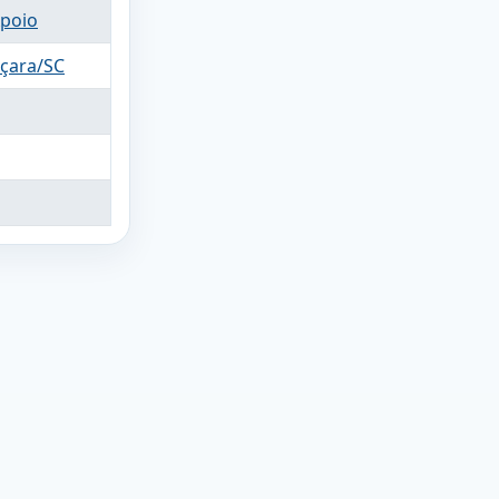
Apoio
Içara/SC