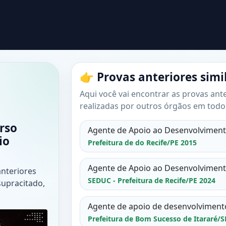
👉 Provas anteriores simi
Aqui você vai encontrar as provas ante
realizadas por outros órgãos em todo 
rso
Agente de Apoio ao Desenvolvimento
io
Prefeitura de do Recife/PE 2015
Agente de Apoio ao Desenvolvimento
anteriores
SEDUC - Prefeitura de Recife/PE 2024
supracitado,
Agente de apoio de desenvolviment
Prefeitura de Bom Sucesso de Itararé/S