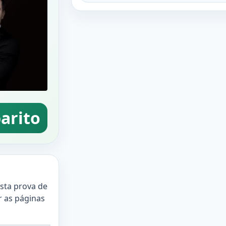
arito
esta prova de
ir as páginas