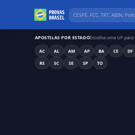
Escolha uma UF para v
APOSTILAS POR ESTADO
AC
AL
AM
AP
BA
CE
DF
RS
SC
SE
SP
TO