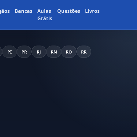
gãos
Bancas
Aulas
Questões
Livros
Grátis
PI
PR
RJ
RN
RO
RR