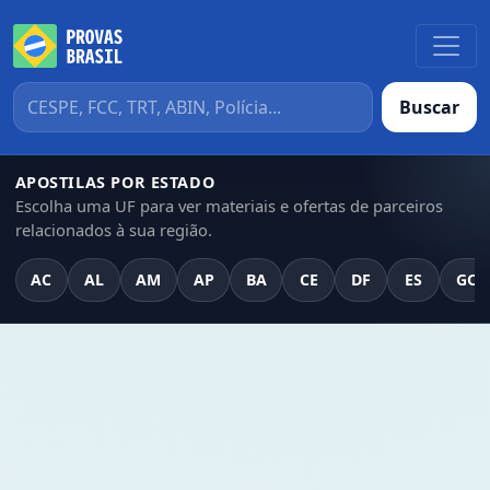
Buscar
APOSTILAS POR ESTADO
Escolha uma UF para ver materiais e ofertas de parceiros
relacionados à sua região.
AC
AL
AM
AP
BA
CE
DF
ES
GO