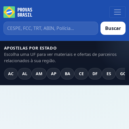
Buscar
APOSTILAS POR ESTADO
Escolha uma UF para ver materiais e ofertas de parceiros
relacionados à sua região.
AC
AL
AM
AP
BA
CE
DF
ES
GO