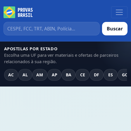
Buscar
APOSTILAS POR ESTADO
Escolha uma UF para ver materiais e ofertas de parceiros
relacionados à sua região.
AC
AL
AM
AP
BA
CE
DF
ES
GO