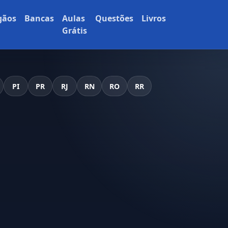
gãos
Bancas
Aulas
Questões
Livros
Grátis
PI
PR
RJ
RN
RO
RR