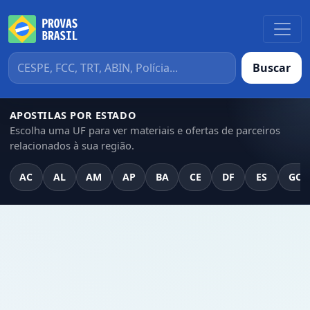
Buscar
APOSTILAS POR ESTADO
Escolha uma UF para ver materiais e ofertas de parceiros
relacionados à sua região.
AC
AL
AM
AP
BA
CE
DF
ES
GO