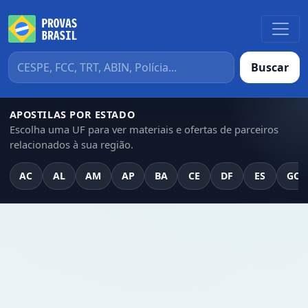
Buscar
APOSTILAS POR ESTADO
Escolha uma UF para ver materiais e ofertas de parceiros
relacionados à sua região.
AC
AL
AM
AP
BA
CE
DF
ES
GO