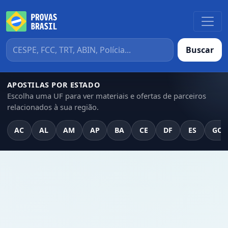
Buscar
APOSTILAS POR ESTADO
Escolha uma UF para ver materiais e ofertas de parceiros
relacionados à sua região.
AC
AL
AM
AP
BA
CE
DF
ES
GO