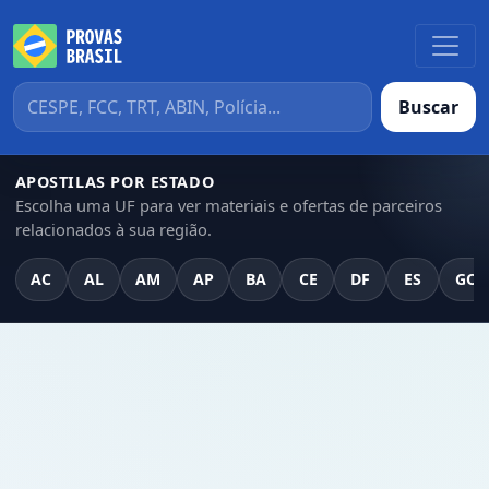
Buscar
APOSTILAS POR ESTADO
Escolha uma UF para ver materiais e ofertas de parceiros
relacionados à sua região.
AC
AL
AM
AP
BA
CE
DF
ES
GO