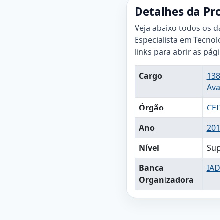
Detalhes da Pr
Veja abaixo todos os d
Especialista em Tecnol
links para abrir as pág
Cargo
138
Ava
Órgão
CEI
Ano
201
Nível
Sup
Banca
IAD
Organizadora