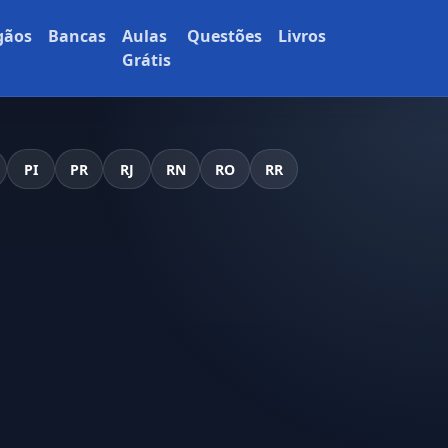
gãos
Bancas
Aulas
Questões
Livros
Grátis
PI
PR
RJ
RN
RO
RR