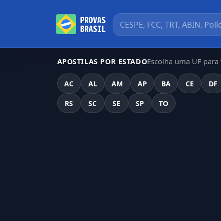
Escolha uma UF para v
APOSTILAS POR ESTADO
AC
AL
AM
AP
BA
CE
DF
RS
SC
SE
SP
TO